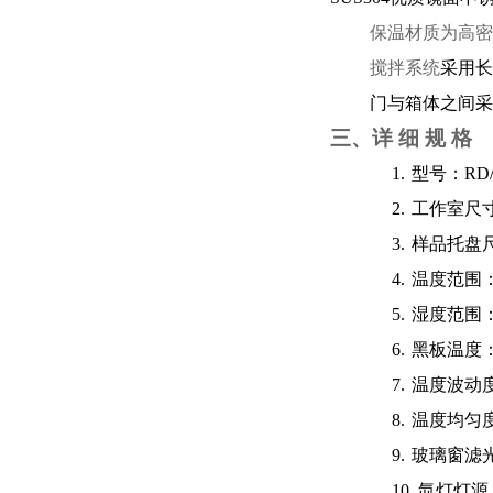
保温材质为高密
搅拌系统
采用长
门与箱体之间采
三、
详 细 规 格
1.
型号：RD
2.
工作室尺
3.
样品托盘
4.
温度范围
5.
湿度范围
6.
黑板温度
7.
温度波动
8.
温度均匀度
9.
玻璃窗滤
10.
氙灯灯源