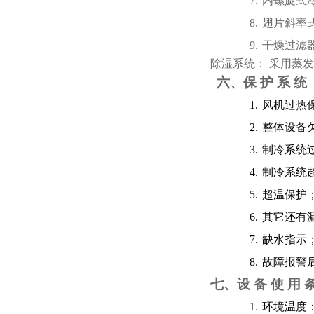
7.
内螺旋式
8.
翅片斜率
9.
干燥过滤
除湿系统： 采用蒸
六、保 护 系 统
1.
风机过热
2.
整体设备
3.
制冷系统
4.
制冷系统
5.
超温保护
6.
其它还有
7.
缺水指示
8.
故障报警
七、设 备 使 用 
1.
环境温度