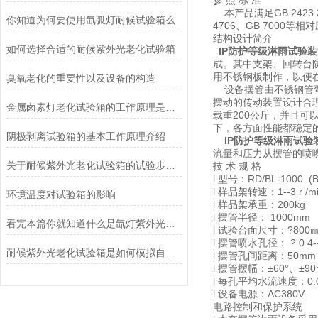
参 照 标 准
本产品满足GB 2423
你知道为何要使用氙弧灯耐候试验箱么
4706、GB 700
结构设计简介
如何选择合适的耐候紫外光老化试验箱
IP防护等级淋雨试验
成。其中支架、回转台
用不锈钢板制作，以便
臭氧老化的重要性以及设备的构造
设备摆管由不锈钢管弯
摆动的传动装置设计合
金属卤素灯老化试验箱的工作原理是什么？
载重200公斤，并且可
下，各方面性能都稳定
阴极剥离试验箱的基本工作原理介绍
IP防护等级淋雨试验
流量和压力从摆管的喷
关于耐候紫外光老化试验箱的试验步骤尽在本篇
技 术 规 格
l 型号：RD/BL-1000 (B
l 样品架转速：1--3 r /
环境温度对试验箱的影响
l 样品架承重：200kg
l 摆管半径： 1000mm
看完本篇你就知道什么是氙灯紫外光综合试验箱了
l 试验台面尺寸：?80
l 摆管喷水孔径： ? 0.4-
耐候紫外光老化试验箱是如何模拟自然光老化过程的？
l 摆管孔间距离：50mm
l 摆管摆幅：±60°、±90
l 每孔平均水流速度：0.07-
l 设备电源：AC380V
电路控制和保护系统