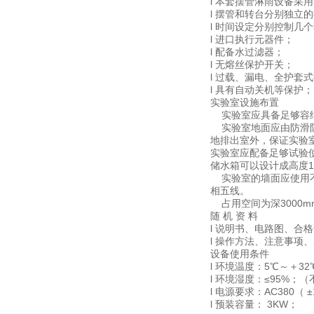
l 本套摆管淋雨设备采
l 摆管和转台分别独立
l 时间设定分别控制几
l 进口执行元器件；
l 配备水过滤器；
l 无熔丝保护开关；
l 过载、漏电、全护套
l 具有自动关机等保护；
实验室设施布置
实验室应具备足够容纳
实验室地面应由防滑防
地排出室外，保证实验
实验室应配备足够试验
储水箱可以设计成高度1
实验室的墙面应使用不渗
相五线。
占用空间为深3000mm
随 机 资 料
l 说明书、电路图、合
l 操作方法、注意事项
设备使用条件
l 环境温度：5℃～＋32
l 环境湿度：≤95%；
l 电源要求：AC380（ 
l 预装容量： 3KW；