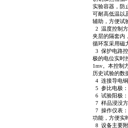
实验容器，防
可耐高低温以
辅助，方便试
2
温度控制
夹层的隔套内
循环泵采用磁
3
保护电路
极的电位实时
1mv
。本控制
历史试验的数
4
连接导电
5
参比电极
6
试验阳极
7
样品浸没
7
操作仪表
功能，方便实
8
设备主要