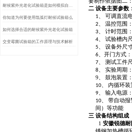
要制作依据图二
耐候紫外光老化试验箱是如何模拟自然光老化过程的？
二 设备主要参数
、
可调直流
1
你知道为何要使用氙弧灯耐候试验箱么
、
温控范围
2
如何选择合适的耐候紫外光老化试验箱
、
计时范围
3
、
试验槽内
4
交变霉菌试验箱的工作原理与技术解析
、
设备外尺
5
、
开门方式：
6
、
测试工件
7
、
实验周期
8
9
、
鼓泡装置
、
内循环装
10
、
输入电源
9
、
带自动报
10
间）等功能
三 设备结构组成
1
安徽锐德耐
锈钢加热槽循