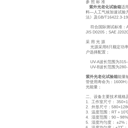
参 照 标 准
紫外光老化试验箱
适
料—人工气候加速试验方法
法》及GB/T16422
符合国际测试标准：ASTM D
JIS D0205；SAE 
采 用 光 源
光源采用8只额定功率为
户选择配置；
UV-A波长范围为315
UV-B波长范围为280
紫外光老化试验箱
能量
管使用寿命为：160
光能量；
二、设备主要技术规格
1. 工作室尺寸： 350×1
2. 外形尺寸：580×128
3. 温度范围：RT＋10
4. 湿度范围：90～98%
5. 湿度均匀度： ±2%
6. 温度均匀度：±2℃；