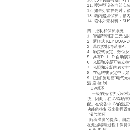
10. 试样表面与紫外灯
11. 喷淋型设备内部
12. 如果灯管在亮时
13. 箱内超温保护，
14. 箱体外壳材料：S
四、控制和保护系统
1. 智能型韩国“三元"温
2. 薄膜式 KEY BOA
3. 温度控制均采用P .
4. 触控式设定、数位
5. 具有P . I . 
6. 光照和冷凝可独立
7. 光照和冷凝的独立
8. 在运转或设定中，
9. 法国“施耐德"电气
温 度 控 制
UV循环
一级的光化学反应对温
快。因此，在UV曝晒
配。在设备中UV的温
功能的控制器来指挥设
湿气循环
随着温度的提高，潮湿
在潮湿曝晒过程中保持高