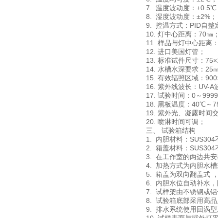
7. 温度波动度：±0.5
8. 湿度波动度：±2%；
9. 控温方式：PID自
10. 灯中心距离：70㎜
11. 样品与灯中心距离
12. 进口美国灯管；
13. 标准试件尺寸：7
14. 水槽水深要求：2
15. 有效辐照区域：900
16. 紫外线波长：UV-A
17. 试验时间：0～99
18. 黑板温度：40℃～
19. 紫外光、凝露时间
20. 喷淋时间可调；
三、 试验箱结构
1. 内胆材料：SUS30
2. 箱盖材料：SUS3
3. 在工作室的两边共安
4. 加热方式为内胆水
5. 箱盖为双向翻盖式
6. 内胆水位自动补水
7. 试样架由不锈钢或
8. 试验箱底部采用高
9. 排水系统使用回涡