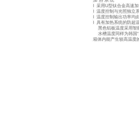
加 热 系 统
l 采用U型钛合金高速
l 温度控制与光照独立
l 温度控制输出功率
l 具有加热系统的防超
黑色铝板温度采用智能型
水槽温度同样为韩国“
箱体内能产生较高温度