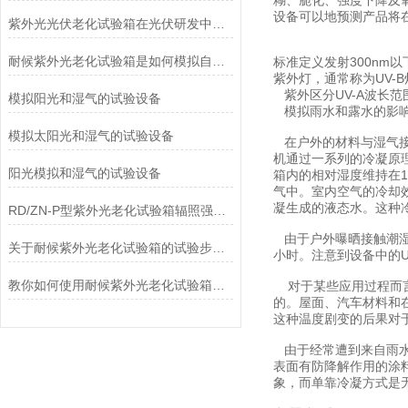
糊、脆化、强度下降及
设备可以地预测产品将
紫外光光伏老化试验箱在光伏研发中的重要作用
耐候紫外光老化试验箱是如何模拟自然光老化过程的？
标准定义发射300nm
紫外灯，通常称为UV-B
紫外区分UV-A波长范围为
模拟阳光和湿气的试验设备
模拟雨水和露水的影
模拟太阳光和湿气的试验设备
在户外的材料与湿气接
机通过一系列的冷凝原
阳光模拟和湿气的试验设备
箱内的相对湿度维持在
气中。室内空气的冷却
凝生成的液态水。这种
RD/ZN-P型紫外光老化试验箱辐照强度与灯管更换顺序
由于户外曝晒接触潮湿
关于耐候紫外光老化试验箱的试验步骤尽在本篇
小时。注意到设备中的
教你如何使用耐候紫外光老化试验箱及注意事项
对于某些应用过程而言
的。屋面、汽车材料和
这种温度剧变的后果对
由于经常遭到来自雨水
表面有防降解作用的涂
象，而单靠冷凝方式是