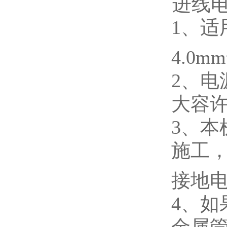
进线
1
、适
4.0mm
2
、电
大容许
3
、本
施工
接地
4
、如
金属