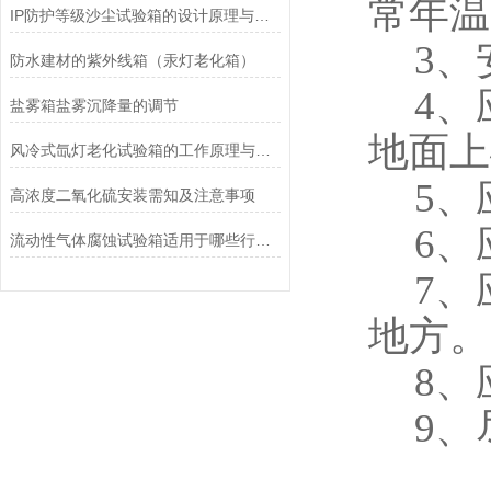
常年温
IP防护等级沙尘试验箱的设计原理与应用
3
、
防水建材的紫外线箱（汞灯老化箱）
4
、
盐雾箱盐雾沉降量的调节
地面上
风冷式氙灯老化试验箱的工作原理与应用
5
、
高浓度二氧化硫安装需知及注意事项
6
、
流动性气体腐蚀试验箱适用于哪些行业？
7
、
地方。
8
、
9
、