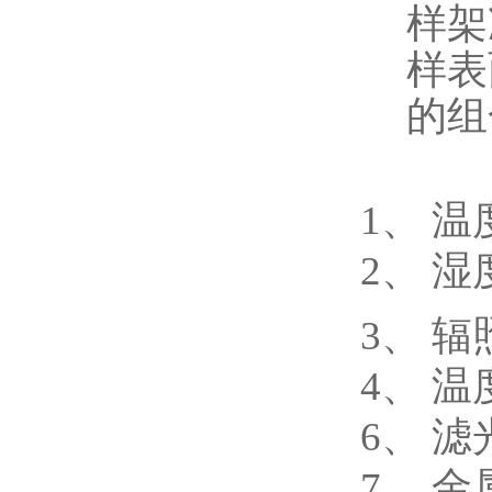
样架
样表
的组
1
、 温
2
、 湿
3
、 辐
4
、 温
6
、 滤
7
、 金