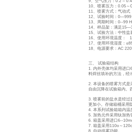
9、空气压力：0.2 – 0.
10、喷雾压力：0.05～0.
11、喷雾方式：气动
12、试验时间：0—999
13、周期时间：0--99
14、样品架：满足15—
15、试验方法：中性
16、使用环境温度： 10
17、使用环境湿度：≤8
18、电源要求：AC 220
三、 试验箱结构
1. 内外壳体均采用进
料焊丝填补的方法，经
2. 本设备的喷雾方
自由沉降在试验箱内。
3. 喷雾前的盐水是
更加小。存储箱桶采用
4. 本系列试验箱箱内
5. 加热元件采用钛加
6. 箱盖采用进口6--
7. 箱盖采用110o
8. 自动排雾功能。