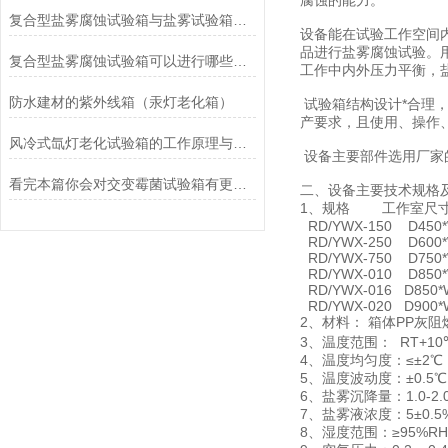
腐蚀的能力。
复合型盐雾腐蚀试验箱与盐雾试验箱绝不是名字上的不一样
设备能在试验工作空间
品进行盐雾腐蚀试验。
复合型盐雾腐蚀试验箱可以进行哪些试验呢？
工作中内外压力平衡，
防水建材的紫外线箱（汞灯老化箱）
试验箱结构设计*合理
产要求，且使用、操作
风冷式氙灯老化试验箱的工作原理与应用
设备主要部件选用厂家
看完本篇你会对交变霉菌试验箱有更多了解的
二、设备主要技术规格
1、规格 工作室
RD/YWX-150 D450*
RD/YWX-250 D600*
RD/YWX-750 D750*W
RD/YWX-010 D850*W
RD/YWX-016 D850*W
RD/YWX-020 D900*W
2、材料： 箱体PP灰阻
3、温度范围： RT+10
4、温度均匀度：≤±2℃
5、温度波动度：±0.5℃
6、盐雾沉降量：1.0-2.0m
7、盐雾液浓度：5±0.5
8、湿度范围：≥95%RH