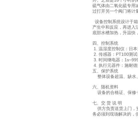
外。之后是16个小时
硫气体由二氧化硫专用
过打开另一个阀门将计
设备控制系统设计于箱
产生中和反应，再进入
底部水槽加热，升温快
四、控制系统
1. 温湿度控制仪：日
2. 传感器：PT100测
3. 时间继电器：1s~9
4. 执行元器件：施耐
五、保护系统
整体设备超温、缺水、
六、随机资料
设备的合格证、保修卡
七、交 货 说 明
供方负责送货上门，安
务必须到现场解决的，