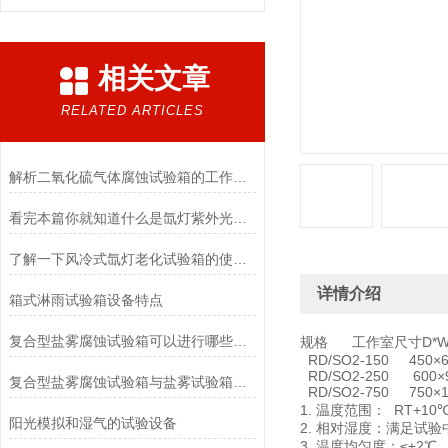
相关文章
RELATED ARTICLES
解析二氧化硫气体腐蚀试验箱的工作原理
看完本篇你就知道什么是氙灯紫外光综合试验箱了
了解一下风冷式氙灯老化试验箱的使用注意事项吧
详情介绍
箱式淋雨试验箱设备特点
复合型盐雾腐蚀试验箱可以进行哪些试验呢？
规格 工作室尺寸D*W
RD/SO2-150 450×6
RD/SO2-250 600×9
复合型盐雾腐蚀试验箱与盐雾试验箱绝不是名字上的不一样
RD/SO2-750 750×11
1. 温度范围： RT+10
阳光模拟和湿气的试验设备
2. 相对湿度：满足试验
3. 温度均匀度：≤±2℃