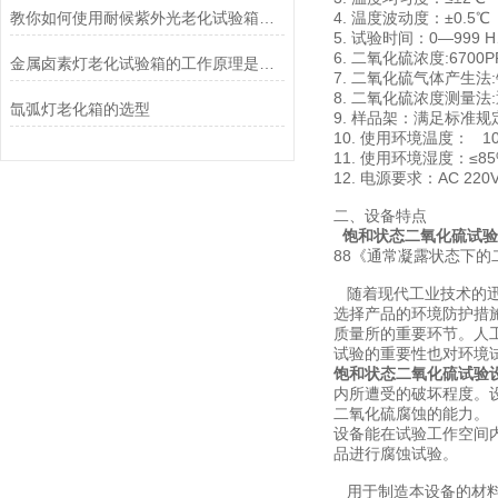
教你如何使用耐候紫外光老化试验箱及注意事项
4. 温度波动度：±0.5℃
5. 试验时间：0—999
6. 二氧化硫浓度:6700P
金属卤素灯老化试验箱的工作原理是什么？
7. 二氧化硫气体产生法
8. 二氧化硫浓度测量
氙弧灯老化箱的选型
9. 样品架：满足标准规
10. 使用环境温度： 10
11. 使用环境湿度：≤8
12. 电源要求：AC 220
二、设备特点
饱和状态二氧化硫试验
88《通常凝露状态下
随着现代工业技术的迅
选择产品的环境防护措
质量所
的重要环节。人
试验的重要性也对环境
饱和状态二氧化硫试验
内所遭受的破坏程度。
二氧化硫腐蚀的能力。
设备能在试验工作空间
品进行腐蚀试验。
用于制造本设备的材料