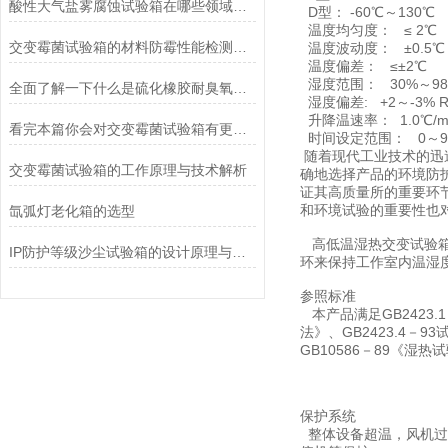
酸性大气盐雾腐蚀试验箱在哪些领域有应用？
D型： -60℃～130℃ 
温度均匀度： ≤ 2℃
交变霉菌试验箱的材料防霉性能检测应用
温度波动度： ±0.5℃
温度偏差： ≤±2℃
湿度范围： 30%～98%
全面了解一下什么是硫化橡胶耐臭氧老化试验箱吧
湿度偏差: +2～-3% R
升降温速率： 1.0℃/m
看完本篇你会对交变霉菌试验箱有更多了解的
时间设定范围： 0～99
随着现代工业技术的迅
交变霉菌试验箱的工作原理与技术解析
确地选择产品的环境防
证其高质量所
的重要环
和环境试验的重要性也
氙弧灯老化箱的选型
高低温湿热交变试验箱
IP防护等级沙尘试验箱的设计原理与应用
环来保持工作室内温湿
参照标准
本产品满足GB2423.1
法》、GB2423.4－
GB10586－89《
保护系统
整体设备超温，风机过