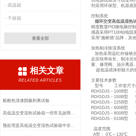
试电源线或信号线使用
高温箱
剂采用环保型。机器底
控制系统
干燥箱
循环交变高低温湿热
精度数显PID微电脑控制
感器采用PT100铂
采用“施耐德"品牌，其
查看全部
加热制冷除湿系统
加热采用远红外镍铬合
反应快寿命长。制冷压
窗、修理阀、油分离器
相关文章
超低温或体积较大的低
主要技术参数
RELATED ARTICLES
型号 工作室尺寸(深×
RD/GDJS－100B型
RD/GDJS－150B型
船舶色清漆阴极剥离试验
RD/GDJS－225B型
RD/GDJS－500B型
高低温交变湿热试验箱一些常见故障和排除方法
RD/GDJS－800B型
RD/GDJS－010B型 
预处理是高低温交变湿热试验箱中非常重要的一个环节
温度范围
A型： 0℃～130℃ B